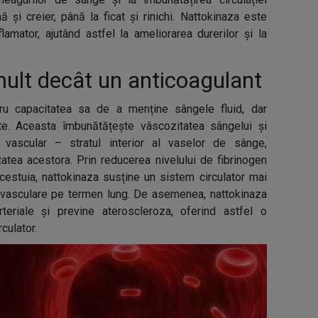
ă și creier, până la ficat și rinichi. Nattokinaza este
lamator, ajutând astfel la ameliorarea durerilor și la
ult decât un anticoagulant
ru capacitatea sa de a menține sângele fluid, dar
e. Aceasta îmbunătățește vâscozitatea sângelui și
ui vascular – stratul interior al vaselor de sânge,
tatea acestora. Prin reducerea nivelului de fibrinogen
cestuia, nattokinaza susține un sistem circulator mai
iovasculare pe termen lung. De asemenea, nattokinaza
rteriale și previne ateroscleroza, oferind astfel o
culator.