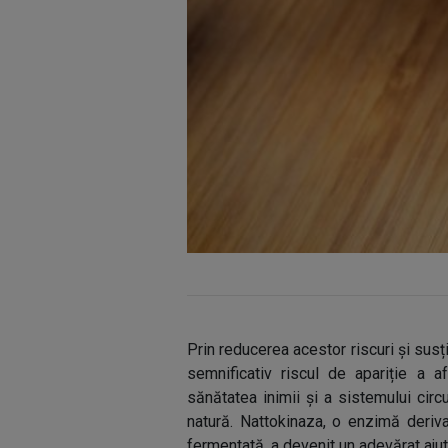
Prin reducerea acestor riscuri și susț
semnificativ riscul de apariție a a
sănătatea inimii și a sistemului circu
natură. Nattokinaza, o enzimă deriva
fermentată, a devenit un adevărat ajut