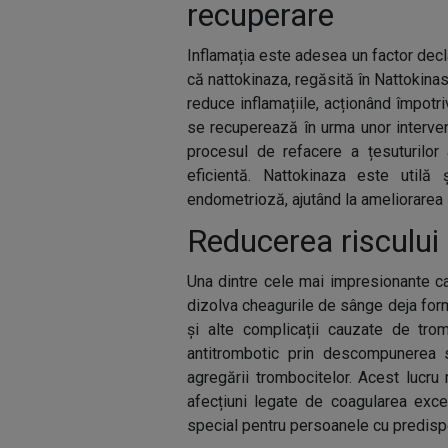
recuperare
Inflamația este adesea un factor decl
că nattokinaza, regăsită în Nattokin
reduce inflamațiile, acționând împotri
se recuperează în urma unor intervenț
procesul de refacere a țesuturilor 
eficientă. Nattokinaza este utilă 
endometrioză, ajutând la ameliorarea
Reducerea riscului
Una dintre cele mai impresionante ca
dizolva cheagurile de sânge deja for
și alte complicații cauzate de tro
antitrombotic prin descompunerea st
agregării trombocitelor. Acest lucr
afecțiuni legate de coagularea exce
special pentru persoanele cu predisp