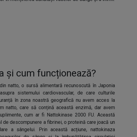
a și cum funcționează?
in natto, o sursă alimentară recunoscută în Japonia
asupra sistemului cardiovascular, de care culturile
iguranță în zona noastră geografică nu avem acces la
um natto, care să conțină această enzimă, dar avem
suplimente, cum ar fi Nattokinase 2000 FU. Această
l de descompunere a fibrinei, o proteină care joacă un
are a sângelui. Prin această acțiune, nattokinaza
heagurilor de sânge și la îmbunătățirea circulației