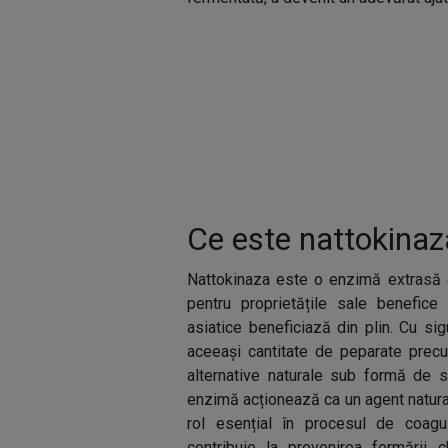
Ce este nattokinaz
Nattokinaza este o enzimă extrasă d
pentru proprietățile sale benefice 
asiatice beneficiază din plin. Cu s
aceeași cantitate de peparate prec
alternative naturale sub formă de 
enzimă acționează ca un agent natura
rol esențial în procesul de coagul
contribuie la prevenirea formării c