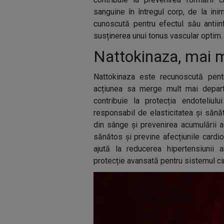
sanguine în întregul corp, de la inim
cunoscută pentru efectul său antiinf
susținerea unui tonus vascular optim.
Nattokinaza, mai m
Nattokinaza este recunoscută pent
acțiunea sa merge mult mai depart
contribuie la protecția endoteliul
responsabil de elasticitatea și sănă
din sânge și prevenirea acumulării a
sănătos și previne afecțiunile card
ajută la reducerea hipertensiunii a
protecție avansată pentru sistemul cir