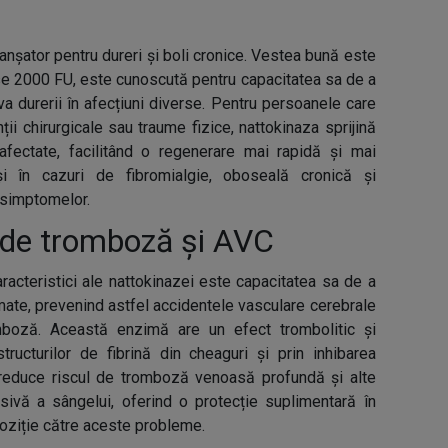
anșator pentru dureri și boli cronice. Vestea bună este
ase 2000 FU, este cunoscută pentru capacitatea sa de a
va durerii în afecțiuni diverse. Pentru persoanele care
ii chirurgicale sau traume fizice, nattokinaza sprijină
afectate, facilitând o regenerare mai rapidă și mai
și în cazuri de fibromialgie, oboseală cronică și
 simptomelor.
 de tromboză și AVC
racteristici ale nattokinazei este capacitatea sa de a
mate, prevenind astfel accidentele vasculare cerebrale
mboză. Această enzimă are un efect trombolitic și
ructurilor de fibrină din cheaguri și prin inhibarea
u reduce riscul de tromboză venoasă profundă și alte
sivă a sângelui, oferind o protecție suplimentară în
oziție către aceste probleme.