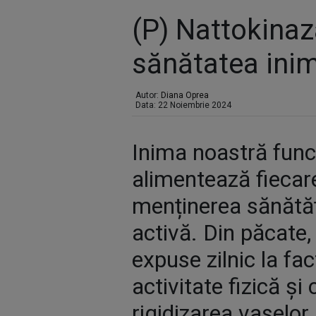
(P) Nattokinaz
sănătatea inim
Autor:
Diana Oprea
Data: 22 Noiembrie 2024
Inima noastră funcț
alimentează fiecare
menținerea sănătăți
activă. Din păcate,
expuse zilnic la fa
activitate fizică și
rigidizarea vaselor