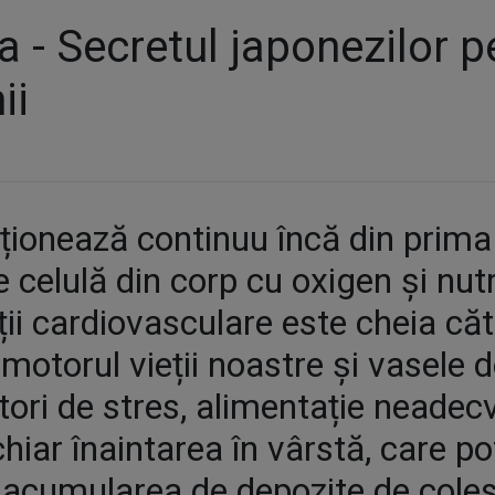
a - Secretul japonezilor p
ii
ionează continuu încă din prima c
 celulă din corp cu oxigen și nutr
i cardiovasculare este cheia cătr
 motorul vieții noastre și vasele
ctori de stres, alimentație neadecv
 chiar înaintarea în vârstă, care p
, acumularea de depozite de cole