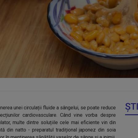
ȘT
inerea unei circulații fluide a sângelui, se poate reduce
fecțiunilor cardiovasculare. Când vine vorba despre
lator, multe dintre soluțiile cele mai eficiente vin din
tă din natto - preparatul tradițional japonez din soia
or în menținerea sănătății vaselor de sânge și a inimii.