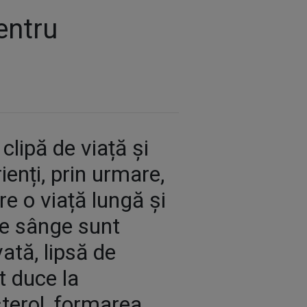
entru
lipă de viață și
ienți, prin urmare,
e o viață lungă și
 de sânge sunt
ată, lipsă de
ot duce la
sterol, formarea