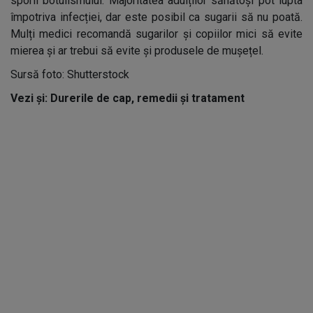
sporii botulismului. Majoritatea adulților sănătoși pot lupta
împotriva infecției, dar este posibil ca sugarii să nu poată.
Mulți medici recomandă sugarilor și copiilor mici să evite
mierea și ar trebui să evite și produsele de mușețel.
Sursă foto: Shutterstock
Vezi și: Durerile de cap, remedii și tratament