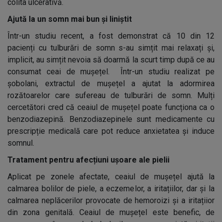
colita ulcerativă.
Ajută la un somn mai bun și liniștit
Într-un studiu recent, a fost demonstrat că 10 din 12
pacienți cu tulburări de somn s-au simțit mai relaxați și,
implicit, au simțit nevoia să doarmă la scurt timp după ce au
consumat ceai de mușețel. Într-un studiu realizat pe
șobolani, extractul de mușețel a ajutat la adormirea
rozătoarelor care sufereau de tulburări de somn. Mulți
cercetători cred că ceaiul de mușețel poate funcționa ca o
benzodiazepină. Benzodiazepinele sunt medicamente cu
prescripție medicală care pot reduce anxietatea și induce
somnul.
Tratament pentru afecțiuni ușoare ale pielii
Aplicat pe zonele afectate, ceaiul de mușețel ajută la
calmarea bolilor de piele, a eczemelor, a iritațiilor, dar și la
calmarea neplăcerilor provocate de hemoroizi și a iritațiior
din zona genitală. Ceaiul de mușețel este benefic, de