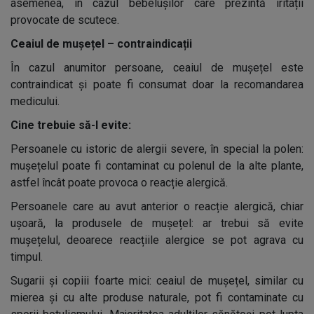
asemenea, în cazul bebelușilor care prezintă iritații
provocate de scutece.
Ceaiul de mușețel – contraindicații
În cazul anumitor persoane, ceaiul de mușețel este
contraindicat și poate fi consumat doar la recomandarea
medicului.
Cine trebuie să-l evite:
Persoanele cu istoric de alergii severe, în special la polen:
mușețelul poate fi contaminat cu polenul de la alte plante,
astfel încât poate provoca o reacție alergică.
Persoanele care au avut anterior o reacție alergică, chiar
ușoară, la produsele de mușețel: ar trebui să evite
mușețelul, deoarece reacțiile alergice se pot agrava cu
timpul.
Sugarii și copiii foarte mici: ceaiul de mușețel, similar cu
mierea și cu alte produse naturale, pot fi contaminate cu