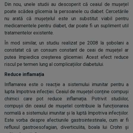
Din nou, unele studii au descoperit că ceaiul de mușețel
poate scădea glicemia la persoanele cu diabet. Cercetările
nu arată că mușețelul este un substitut viabil pentru
medicamentele pentru diabet, dar poate fi un supliment util
tratamentelor existente.
În mod similar, un studiu realizat pe 2008 la șobolani a
constatat că un consum constant de ceai de mușețel ar
putea împiedica creșterea glicemiei. Acest efect reduce
riscul pe termen lung al complicațiilor diabetului.
Reduce inflamația
Inflamarea este o reacție a sistemului imunitar pentru a
lupta împotriva infecției. Ceaiul de mușețel conține compuși
chimici care pot reduce inflamația. Potrivit studiilor,
compușii din ceaiul de mușetel contribuie la funcționarea
normală a sistemului imunitar și la luptă împotriva infecțiilor.
Este vorba despre afectiunile gastrointestinale, cum ar fi
refluxul gastroesofagian, diverticulita, boala lui Crohn și