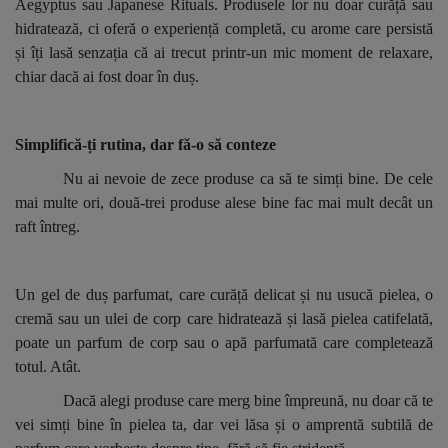
Aegyptus sau Japanese Rituals. Produsele lor nu doar curăță sau
hidratează, ci oferă o experiență completă, cu arome care persistă
și îți lasă senzația că ai trecut printr-un mic moment de relaxare,
chiar dacă ai fost doar în duș.
Simplifică-ți rutina, dar fă-o să conteze
Nu ai nevoie de zece produse ca să te simți bine. De cele
mai multe ori, două-trei produse alese bine fac mai mult decât un
raft întreg.
Un gel de duș parfumat, care curăță delicat și nu usucă pielea, o
cremă sau un ulei de corp care hidratează și lasă pielea catifelată,
poate un parfum de corp sau o apă parfumată care completează
totul. Atât.
Dacă alegi produse care merg bine împreună, nu doar că te
vei simți bine în pielea ta, dar vei lăsa și o amprentă subtilă de