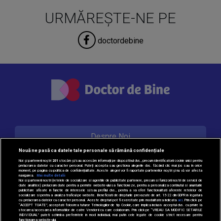
URMĂREȘTE-NE PE
doctordebine
Despre Noi
Nouă ne pasă ca datele tale personale să rămână confidențiale
Noi și partenerii noștri
201
stocăm și/sau accesăm informații pe dispozitivul dvs., precum identificatorii cookie unici pentru
prelucrarea datelor cu caracter personal. Puteți accepta sau gestiona alegerile dvs. făcând clic mai jos sau în orice
Contact
moment, pe pagina cu politica de confidențialitate. Aceste alegeri vor fi raportate partenerilor noștri și nu vă vor afecta
navigarea.
Mai multe detalii
Noi si partenerii nostri (retelele de socializare si agentiile de publicitate partenere, precum si furnizorii nostri de servicii de
date analitice) prelucram date pentru a permite website-ului sa functioneze, pentru a personaliza continutul si anunturile
publicitare afisate in functie de interesele si/sau profilul dvs., pentru a va oferi functionalitati aferente retelelor de
socializare si pentru a analiza traficul pe website. Beneficiati de drepturile prevazute de art. 15-22 din GDPR in legatura
Politica de cookie
cu prelucrarea datelor cu caracter personal. Aceste drepturi pot fi exercitate prin modalitatea indicata
aici
. Prin click pe
“ACCEPT TOATE”, acceptati folosirea tuturor Tehnologiilor de tip Cookie, care implica inclusiv acceptul dvs. cu privire la
stocarea/accesarea informatiilor de catre Vendor-ii cu care colaboram. Prin click pe “VREAU SA MODIFIC SETARILE
INDIVIDUAL” puteti schimba preferintele in mod individual, mai putin cele legate de cookie strict necesare pentru
functionarea website-ului.