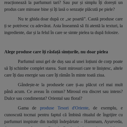
reacționează la parfumuri tari? Sau pur și simplu îți dorești un
produs care miroase bine și îți lasă o senzație plăcută pe piele?
Nu te ghida doar după ce „se poartă”. Caută produse care
ți se potrivesc cu adevărat. Asta înseamnă să fii atentă la texturi, la
ingrediente, dar și la felul în care se simte pielea ta după folosire.
Alege produse care îți răsfață simțurile, nu doar pielea
Parfumul unui gel de duș sau al unei loțiuni de corp poate
să îți schimbe complet starea. Sunt mirosuri care te liniștesc, altele
care îți dau energie sau care îți rămân în minte toată ziua.
Gândește-te la produsele care ți-au plăcut cel mai mult
până acum. Ce aveau în comun? Mirosul era discret sau intens?
Dulce sau condimentat? Oriental sau floral?
Gama de
produse Tesori d'Oriente
, de exemplu, e
cunoscută tocmai pentru faptul că îmbină ritualul de îngrijire cu
parfumuri inspirate din tradiții îndepărtate – Hammam, Ayurveda,