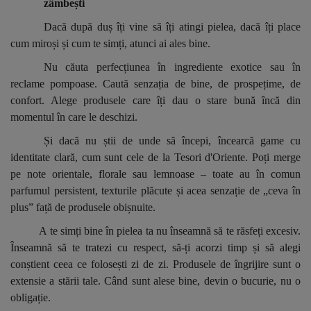
zâmbești
Dacă după duș îți vine să îți atingi pielea, dacă îți place
cum miroși și cum te simți, atunci ai ales bine.
Nu căuta perfecțiunea în ingrediente exotice sau în
reclame pompoase. Caută senzația de bine, de prospețime, de
confort. Alege produsele care îți dau o stare bună încă din
momentul în care le deschizi.
Și dacă nu știi de unde să începi, încearcă game cu
identitate clară, cum sunt cele de la Tesori d'Oriente. Poți merge
pe note orientale, florale sau lemnoase – toate au în comun
parfumul persistent, texturile plăcute și acea senzație de „ceva în
plus” față de produsele obișnuite.
A te simți bine în pielea ta nu înseamnă să te răsfeți excesiv.
Înseamnă să te tratezi cu respect, să-ți acorzi timp și să alegi
conștient ceea ce folosești zi de zi. Produsele de îngrijire sunt o
extensie a stării tale. Când sunt alese bine, devin o bucurie, nu o
obligație.