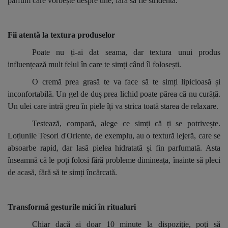
parfum care vorbește despre tine, fără să fie stridentă.
Fii atentă la textura produselor
Poate nu ți-ai dat seama, dar textura unui produs
influențează mult felul în care te simți când îl folosești.
O cremă prea grasă te va face să te simți lipicioasă și
inconfortabilă. Un gel de duș prea lichid poate părea că nu curăță.
Un ulei care intră greu în piele îți va strica toată starea de relaxare.
Testează, compară, alege ce simți că ți se potrivește.
Loțiunile Tesori d'Oriente, de exemplu, au o textură lejeră, care se
absoarbe rapid, dar lasă pielea hidratată și fin parfumată. Asta
înseamnă că le poți folosi fără probleme dimineața, înainte să pleci
de acasă, fără să te simți încărcată.
Transformă gesturile mici în ritualuri
Chiar dacă ai doar 10 minute la dispoziție, poți să