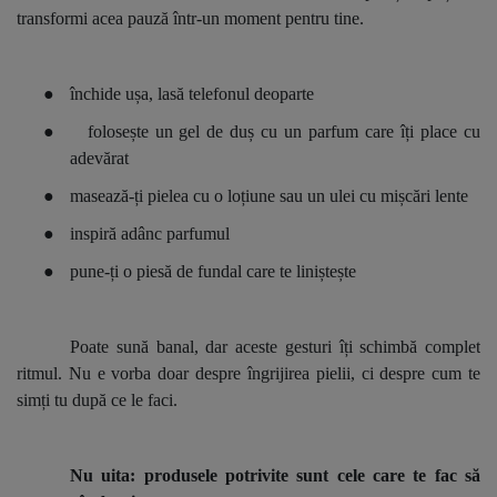
transformi acea pauză într-un moment pentru tine.
●
închide ușa, lasă telefonul deoparte
●
folosește un gel de duș cu un parfum care îți place cu
adevărat
●
masează-ți pielea cu o loțiune sau un ulei cu mișcări lente
●
inspiră adânc parfumul
●
pune-ți o piesă de fundal care te liniștește
Poate sună banal, dar aceste gesturi îți schimbă complet
ritmul. Nu e vorba doar despre îngrijirea pielii, ci despre cum te
simți tu după ce le faci.
Nu uita: produsele potrivite sunt cele care te fac să