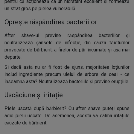
pentru că acționează ca un hidratant excelent și formează
un strat gros pe pielea vulnerabilă.
Oprește răspândirea bacteriilor
After shave-ul previne răspândirea bacteriilor și
neutralizează șansele de infecție, din cauza tăieturilor
provocate de bărbierit, a firelor de păr încarnate și așa mai
departe.
Și dacă asta nu ar fi fost de ajuns, majoritatea loțiunilor
includ ingrediente precum uleiul de arbore de ceai - ce
înseamnă asta? Neutralizează bacteriile și previne erupțiile.
Uscăciune și iritație
Piele uscată după bărbierit? Cu after shave puteți spune
adio pielii uscate. De asemenea, acesta va calma iritațiile
cauzate de bărbierit.