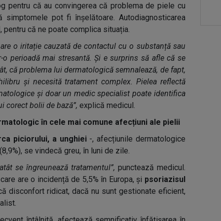
og pentru că au convingerea că problema de piele cu
ă simptomele pot fi înșelătoare. Autodiagnosticarea
l, pentru că ne poate complica situația.
are o iritație cauzată de contactul cu o substanță sau
r-o perioadă mai stresantă. Și e surprins să afle că se
ât, că problema lui dermatologică semnalează, de fapt,
libru și necesită tratament complex. Pielea reflectă
tologice și doar un medic specialist poate identifica
i corect bolii de bază”,
explică medicul.
matologic în cele mai comune afecțiuni ale pielii
erca piciorului, a unghiei
-, afecțiunile dermatologice
8,9%), se vindecă greu, în luni de zile.
 atât se îngreunează tratamentul”,
punctează medicul.
,
care are o incidență de 5,5% în Europa, și
psoriazisul
ă disconfort ridicat, dacă nu sunt gestionate eficient,
list.
ecvent întâlnită, afectează semnificativ înfățișarea în