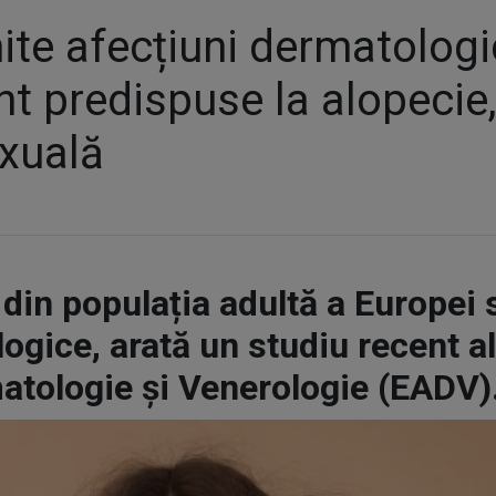
nite afecțiuni dermatologi
nt predispuse la alopecie, 
exuală
din populația adultă a Europei 
ogice, arată un studiu recent 
atologie și Venerologie (EADV)