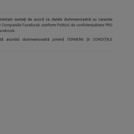
comentarii sunteți de acord ca datele dumneavoastră cu caracter
și
Companiile Facebook
conform
Politicii de confidențialitate PRO
r Facebook
.
ntă acordul dumneavoastră privind
TERMENII ȘI CONDIȚIILE