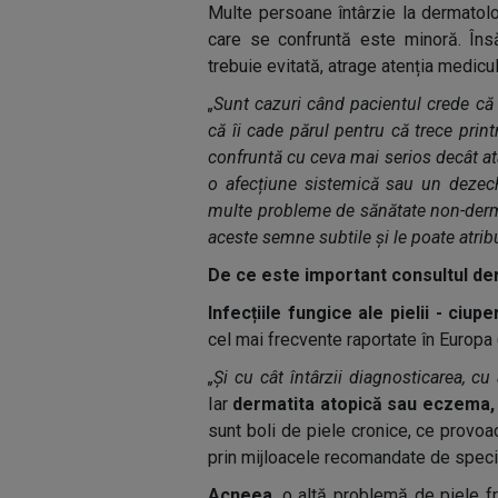
Multe persoane întârzie la dermatol
care se confruntă este minoră. Îns
trebuie evitată, atrage atenția medicu
„Sunt cazuri când pacientul crede că 
că îi cade părul pentru că trece print
confruntă cu ceva mai serios decât at
o afecțiune sistemică sau un dezechi
multe probleme de sănătate non-derma
aceste semne subtile și le poate atribu
De ce este important consultul der
Infecțiile fungice ale pielii - ciup
cel mai frecvente raportate în Europa (
„Și cu cât întârzii diagnosticarea, cu
Iar
dermatita atopică sau eczema
sunt boli de piele cronice, ce provoac
prin mijloacele recomandate de specia
Acneea
, o altă problemă de piele fr