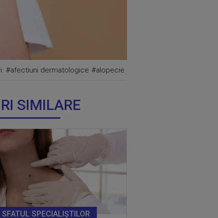
i:
#afectiuni dermatologice
#alopecie
IRI SIMILARE
SFATUL SPECIALIȘTILOR