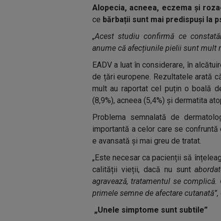
Alopecia, acneea, eczema și roza
ce
bărbații sunt mai predispuși la p
„Acest studiu confirmă ce constată
anume că afecțiunile pielii sunt mult 
EADV a luat în considerare, în alcătuir
de țări europene. Rezultatele arată 
mult au raportat cel puțin o boală de
(8,9%), acneea (5,4%) și dermatita at
Problema semnalată de dermatologi
importantă a celor care se confruntă 
e avansată și mai greu de tratat.
„Este necesar ca pacienții să înțeleag
calității vieții, dacă nu sunt
aborda
agravează, tratamentul se complică. 
primele semne de afectare cutanată”,
„Unele simptome sunt subtile”