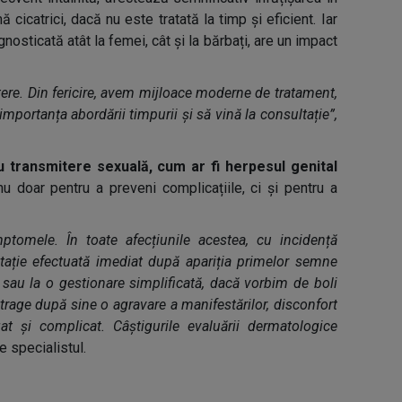
cicatrici, dacă nu este tratată la timp și eficient. Iar
gnosticată atât la femei, cât și la bărbați, are un impact
tere. Din fericire, avem mijloace moderne de tratament,
importanța abordării timpurii și să vină la consultație”,
cu transmitere sexuală, cum ar fi herpesul genital
nu doar pentru a preveni complicațiile, ci și pentru a
tomele. În toate afecțiunile acestea, cu incidență
tație efectuată imediat după apariția primelor semne
sau la o gestionare simplificată, dacă vorbim de boli
rage după sine o agravare a manifestărilor, disconfort
t și complicat. Câștigurile evaluării dermatologice
e specialistul.