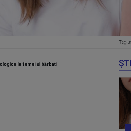
Tag-ur
ȘT
ologice la femei și bărbați