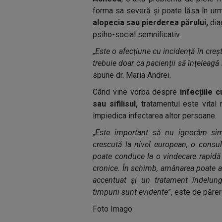
forma sa severă și poate lăsa în urmă 
alopecia sau pierderea părului,
dia
psiho-social semnificativ.
„Este o afecțiune cu incidență în creș
trebuie doar ca pacienții să înțeleagă 
spune dr. Maria Andrei.
Când vine vorba despre
infecțiile 
sau sifilisul,
tratamentul este vital 
împiedica infectarea altor persoane.
„Este important să nu ignorăm simp
crescută la nivel european, o consul
poate conduce la o vindecare rapidă 
cronice. În schimb, amânarea poate at
accentuat și un tratament îndelunga
timpurii sunt evidente
”, este de părer
Foto Imago