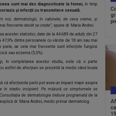
ceea sunt mai des diagnosticate la femei,
în timp
Co
soriazis și infecții cu transmitere sexuală.
gr
m noi, dermatologii, în cabinete, de ceva vreme, și
pi
mai frecvente decât se crede”
, spune dr. Maria Andrei.
ea acestei statistici, date de la 44.689 de adulți din 27
că 47,9% dintre persoanele cu vârste de 18 ani sau mai
 piele, iar cele mai frecvente sunt infecțiile fungice
opică sau eczema (5,5%).
, în completarea acestui studiu, este că o parte
cu astfel de afecțiuni se prezintă la medic când boala
ă că afecțiunile pielii pot avea un impact major asupra
te în stadiu incipient. Pe măsură ce simptomele se
Consultația de dermatologie trebuie programată de la
Af
explică dr. Maria Andrei, medic primar dermatolog.
ca
19