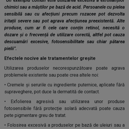
”Un exemplu comun este utilizarea excesivă a exfolianților
chimici sau a măștilor pe bază de acid. Persoanele cu pielea
sensibilă sau cu afecțiuni precum rozacee pot dezvolta
iritații severe sau pot agrava afecțiunea preexistentă. Alte
produse, cum ar fi cele care conțin retinol, necesită o
dozare și o frecvență de utilizare corectă, altfel pot cauza
descuamări excesive, fotosensibilitate sau chiar pătarea
pielii”.
Efectele nocive ale tratamentelor greșite
Utilizarea produselor necorespunzătoare poate agrava
problemele existente sau poate crea altele noi:
•
Cremele și serurile cu ingrediente puternice, aplicate fără
supraveghere, pot duce la dermatită de contact.
•
Exfolierea agresivă sau utilizarea unor produse
fotosensibile fără protecție solară adecvată poate cauza
pete pigmentare greu de tratat.
•
Folosirea excesivă a produselor pe bază de uleiuri sau a