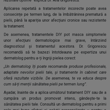
rezultate optime”
explică Dr. Ana Grigorescu.
Aplicarea repetată a tratamentelor incorecte poate avea
consecințe pe termen lung, de la îmbătrânirea prematură a
pielii, până la apariția unor afecțiuni cronice sau rezistente
la tratament.
De asemenea, tratamentele DIY pot masca simptomele
unor afecțiuni dermatologice mai grave, întârziind
diagnosticul și tratamentul acestora. Dr. Grigorescu
recomandă să te bazezi întotdeauna pe expertiza unui
dermatolog pentru a-ți îngriji pielea corect:
„Un dermatolog îți poate recomanda produse profesionale,
adaptate nevoilor pielii tale, și tratamente în cabinet care
oferă rezultate vizibile. De asemenea, te va educa despre
cum să-ți menții sănătatea pielii pe termen lung”
.
Așadar, înainte de a aplica următorul tratament DIY sau de a
cumpăra un produs promovat intens, gândește-te la
sănătatea pielii tale. Consultă un dermatolog pentru a primi