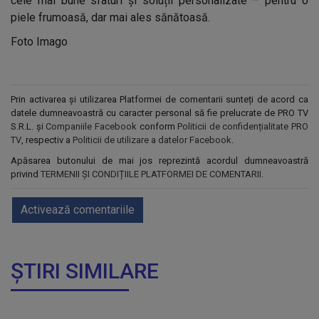
cele mai bune sfaturi și soluții personalizate – pentru o
piele frumoasă, dar mai ales sănătoasă.
Foto Imago
Prin activarea și utilizarea Platformei de comentarii sunteți de acord ca
datele dumneavoastră cu caracter personal să fie prelucrate de PRO TV
S.R.L. și
Companiile Facebook
conform
Politicii de confidențialitate PRO
TV
, respectiv a
Politicii de utilizare a datelor Facebook
.
Apăsarea butonului de mai jos reprezintă acordul dumneavoastră
privind
TERMENII ȘI CONDIȚIILE PLATFORMEI DE COMENTARII
.
Activează comentariile
ȘTIRI SIMILARE