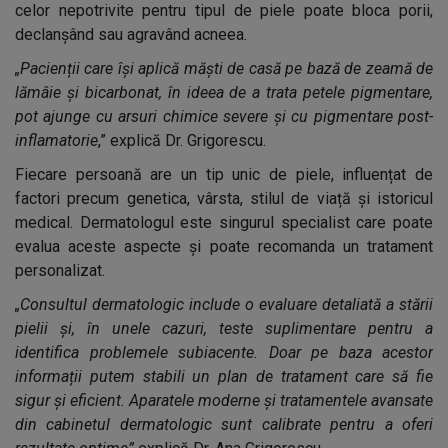
celor nepotrivite pentru tipul de piele poate bloca porii,
declanșând sau agravând acneea.
„Pacienții care își aplică măști de casă pe bază de zeamă de
lămâie și bicarbonat, în ideea de a trata petele pigmentare,
pot ajunge cu arsuri chimice severe și cu pigmentare post-
inflamatorie
,” explică Dr. Grigorescu.
Fiecare persoană are un tip unic de piele, influențat de
factori precum genetica, vârsta, stilul de viață și istoricul
medical. Dermatologul este singurul specialist care poate
evalua aceste aspecte și poate recomanda un tratament
personalizat.
„Consultul dermatologic include o evaluare detaliată a stării
pielii și, în unele cazuri, teste suplimentare pentru a
identifica problemele subiacente. Doar pe baza acestor
informații putem stabili un plan de tratament care să fie
sigur și eficient. Aparatele moderne și tratamentele avansate
din cabinetul dermatologic sunt calibrate pentru a oferi