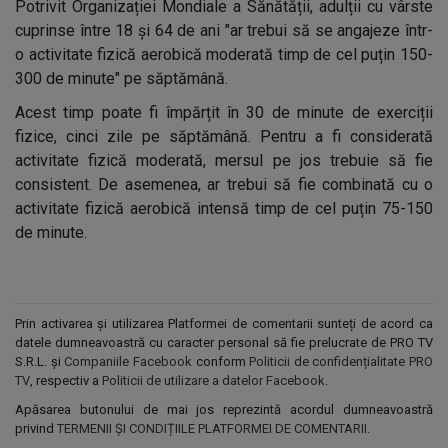
Potrivit Organizației Mondiale a Sănătății, adulții cu vârste
cuprinse între 18 și 64 de ani "ar trebui să se angajeze într-
o activitate fizică aerobică moderată timp de cel puțin 150-
300 de minute" pe săptămână.
Acest timp poate fi împărțit în 30 de minute de exerciții
fizice, cinci zile pe săptămână. Pentru a fi considerată
activitate fizică moderată, mersul pe jos trebuie să fie
consistent. De asemenea, ar trebui să fie combinată cu o
activitate fizică aerobică intensă timp de cel puțin 75-150
de minute.
Prin activarea și utilizarea Platformei de comentarii sunteți de acord ca
datele dumneavoastră cu caracter personal să fie prelucrate de PRO TV
S.R.L. și
Companiile Facebook
conform
Politicii de confidențialitate PRO
TV
, respectiv a
Politicii de utilizare a datelor Facebook
.
Apăsarea butonului de mai jos reprezintă acordul dumneavoastră
privind
TERMENII ȘI CONDIȚIILE PLATFORMEI DE COMENTARII
.