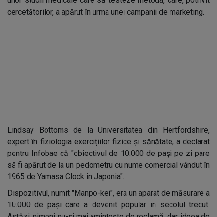
unor studii medicale care să testeze metoda, care, potrivit
cercetătorilor, a apărut în urma unei campanii de marketing.
Lindsay Bottoms de la Universitatea din Hertfordshire,
expert în fiziologia exercițiilor fizice și sănătate, a declarat
pentru Infobae că "obiectivul de 10.000 de pași pe zi pare
să fi apărut de la un pedometru cu nume comercial vândut în
1965 de Yamasa Clock în Japonia".
Dispozitivul, numit "Manpo-kei", era un aparat de măsurare a
10.000 de pași care a devenit popular în secolul trecut.
Astăzi, nimeni nu-și mai amintește de reclamă, dar ideea de