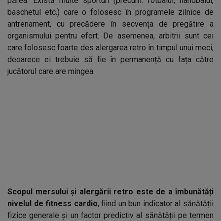
părea. Există multe sporturi (precum: fotbalul, handbalul,
baschetul etc.) care o folosesc în programele zilnice de
antrenament, cu precădere în secvența de pregătire a
organismului pentru efort. De asemenea, arbitrii sunt cei
care folosesc foarte des alergarea retro în timpul unui meci,
deoarece ei trebuie să fie în permanență cu fața către
jucătorul care are mingea.
Scopul mersului și alergării retro este de a îmbunătăți
nivelul de fitness cardio
, fiind un bun indicator al sănătății
fizice generale și un factor predictiv al sănătății pe termen