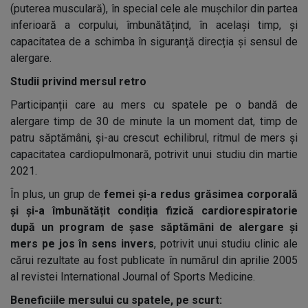
(puterea musculară), în special cele ale mușchilor din partea
inferioară a corpului, îmbunătățind, în același timp, și
capacitatea de a schimba în siguranță direcția și sensul de
alergare.
Studii privind mersul retro
Participanții care au mers cu spatele pe o bandă de
alergare timp de 30 de minute la un moment dat, timp de
patru săptămâni, și-au crescut echilibrul, ritmul de mers și
capacitatea cardiopulmonară, potrivit unui studiu din martie
2021.
În plus, un grup de
femei și-a redus grăsimea corporală
și și-a îmbunătățit condiția fizică cardiorespiratorie
după un program de șase săptămâni de alergare și
mers pe jos în sens invers
, potrivit unui studiu clinic ale
cărui rezultate au fost publicate în numărul din aprilie 2005
al revistei International Journal of Sports Medicine.
Beneficiile mersului cu spatele, pe scurt: