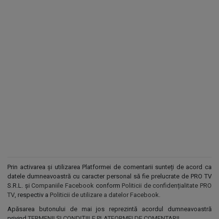
Prin activarea și utilizarea Platformei de comentarii sunteți de acord ca
datele dumneavoastră cu caracter personal să fie prelucrate de PRO TV
S.R.L. și
Companiile Facebook
conform
Politicii de confidențialitate PRO
TV
, respectiv a
Politicii de utilizare a datelor Facebook
.
Apăsarea butonului de mai jos reprezintă acordul dumneavoastră
privind
TERMENII ȘI CONDIȚIILE PLATFORMEI DE COMENTARII
.