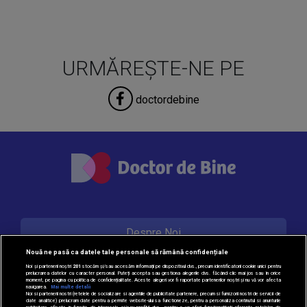
URMĂREȘTE-NE PE
doctordebine
Despre Noi
Nouă ne pasă ca datele tale personale să rămână confidențiale
Noi și partenerii noștri
201
stocăm și/sau accesăm informații pe dispozitivul dvs., precum identificatorii cookie unici pentru
prelucrarea datelor cu caracter personal. Puteți accepta sau gestiona alegerile dvs. făcând clic mai jos sau în orice
Contact
moment, pe pagina cu politica de confidențialitate. Aceste alegeri vor fi raportate partenerilor noștri și nu vă vor afecta
navigarea.
Mai multe detalii
Noi si partenerii nostri (retelele de socializare si agentiile de publicitate partenere, precum si furnizorii nostri de servicii de
date analitice) prelucram date pentru a permite website-ului sa functioneze, pentru a personaliza continutul si anunturile