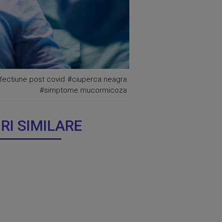
fectiune post covid
#ciuperca neagra
#simptome mucormicoza
IRI SIMILARE