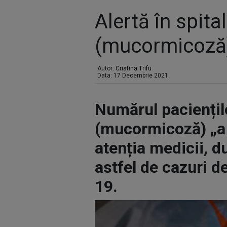
Alertă în spit
(mucormicoză)
Autor:
Cristina Trifu
Data: 17 Decembrie 2021
Numărul paciențil
(mucormicoză) „a c
atenția medicii, du
astfel de cazuri d
19.