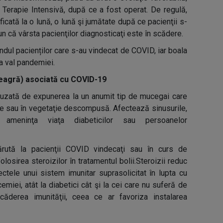
la Terapie Intensivă, după ce a fost operat. De regulă,
icată la o lună, o lună şi jumătate după ce pacienţii s-
 că vârsta pacienţilor diagnosticaţi este în scădere.
dul pacienților care s-au vindecat de COVID, iar boala
lea val pandemiei.
eagră) asociată cu COVID-19
auzată de expunerea la un anumit tip de mucegai care
ale sau în vegetaţie descompusă. Afectează sinusurile,
 ameninţa viaţa diabeticilor sau persoanelor
rută la pacienţii COVID vindecaţi sau în curs de
olosirea steroizilor în tratamentul bolii.Steroizii reduc
fectele unui sistem imunitar suprasolicitat în lupta cu
cemiei, atât la diabetici cât şi la cei care nu suferă de
ăderea imunităţii, ceea ce ar favoriza instalarea