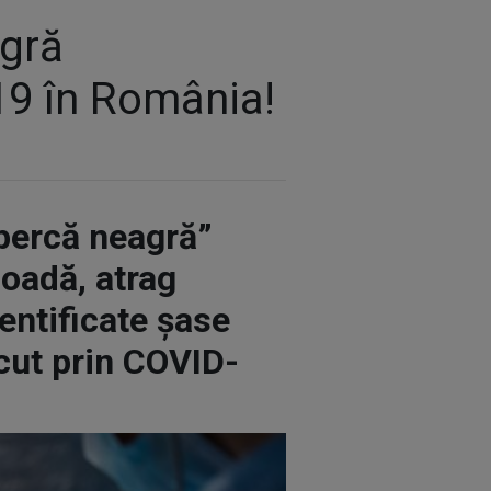
agră
19 în România!
upercă neagră”
ioadă, atrag
dentificate șase
ecut prin COVID-