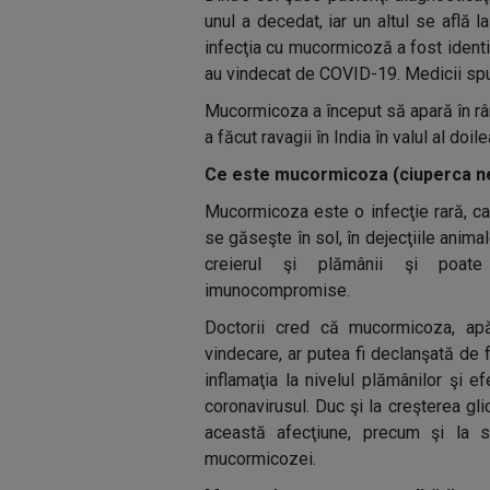
unul a decedat, iar un altul se află 
infecţia cu mucormicoză a fost identif
au vindecat de COVID-19. Medicii spun
Mucormicoza a început să apară în rân
a făcut ravagii în India în valul al doi
Ce este mucormicoza (ciuperca n
Mucormicoza este o infecţie rară, c
se găseşte în sol, în dejecţiile anim
creierul şi plămânii şi poate
imunocompromise.
Doctorii cred că mucormicoza, apă
vindecare, ar putea fi declanşată de f
inflamaţia la nivelul plămânilor şi e
coronavirusul. Duc şi la creşterea gli
această afecţiune, precum şi la sc
mucormicozei.