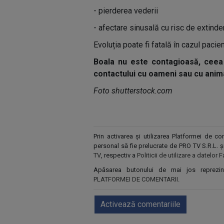
- pierderea vederii
- afectare sinusală cu risc de extinde
Evoluția poate fi fatală în cazul pacie
Boala nu este contagioasă, ceea
contactului cu oameni sau cu anima
Foto shutterstock.com
Prin activarea și utilizarea Platformei de 
personal să fie prelucrate de PRO TV S.R.L. 
TV
, respectiv a
Politicii de utilizare a datelo
Apăsarea butonului de mai jos reprezi
PLATFORMEI DE COMENTARII
.
Activează comentariile