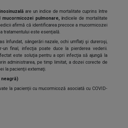
nosinuzală
are un indice de mortalitate cuprins între
ul
mucormicozei pulmonare, i
ndicele de mortalitate
medicii afirmă că identificarea precoce a mucormicozei
ea tratamentului este esenţială.
 înfundat, sângerări nazale, ochi umflaţi şi dureroşi,
-un final, infecţia poate duce la pierderea vederii.
fectat este soluţia pentru a opri infecţia să ajungă la
prin administrarea, pe timp limitat, a dozei corecte de
ei la pacienţii externaţi.
 neagră)
ate la pacienții cu mucormicoză asociată cu COVID-