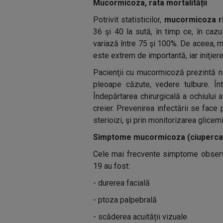
Mucormicoza, rata mortalității
Potrivit statisticilor,
mucormicoza ri
36 şi 40 la sută, în timp ce, în caz
variază între 75 şi 100%. De aceea, 
este extrem de importantă, iar iniţier
Pacienţii cu mucormicoză prezintă nas
pleoape căzute, vedere tulbure. Într
Îndepărtarea chirurgicală a ochiului a
creier. Prevenirea infectării se face 
sterioizi, şi prin monitorizarea glicemi
Simptome mucormicoza (ciuperca
Cele mai frecvente simptome observ
19 au fost:
- durerea facială
- ptoza palpebrală
- scăderea acuității vizuale