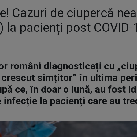
ale! Cazuri de ciupercă ne
 la pacienți post COVID-
or români diagnosticați cu „ci
rescut simțitor” în ultima per
pă ce, în doar o lună, au fost i
e infecție la pacienți care au tr