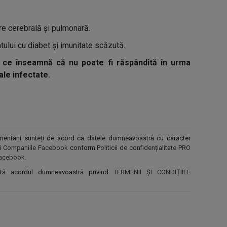
re cerebrală și pulmonară.
ntului cu diabet și imunitate scăzută.
 ce înseamnă că nu poate fi răspândită în urma
le infectate.
comentarii sunteți de acord ca datele dumneavoastră cu caracter
și
Companiile Facebook
conform
Politicii de confidențialitate PRO
r Facebook
.
ntă acordul dumneavoastră privind
TERMENII ȘI CONDIȚIILE