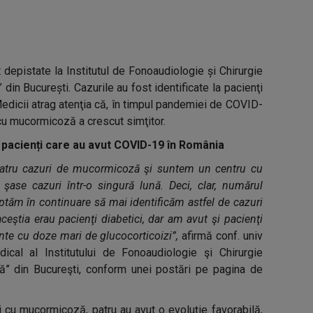
 depistate la Institutul de Fonoaudiologie și Chirurgie
 din București. Cazurile au fost identificate la pacienţi
edicii atrag atenţia că, în timpul pandemiei de COVID-
 cu mucormicoză a crescut simţitor.
6 pacienți care au avut COVID-19 în România
r patru cazuri de mucormicoză şi suntem un centru cu
şase cazuri într-o singură lună. Deci, clar, numărul
eptăm în continuare să mai identificăm astfel de cazuri
eştia erau pacienţi diabetici, dar am avut şi pacienţi
nte cu doze mari de glucocorticoizi”,
afirmă conf. univ
ical al Institutului de Fonoaudiologie şi Chirurgie
tă” din Bucureşti, conform unei postări pe pagina de
i cu mucormicoză, patru au avut o evoluţie favorabilă,