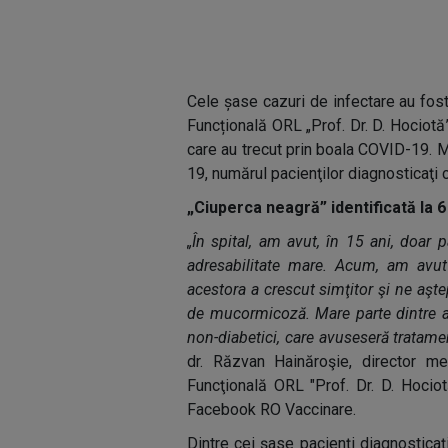
Cele șase cazuri de infectare au fost
Funcțională ORL „Prof. Dr. D. Hociotă”
care au trecut prin boala COVID-19. M
19, numărul pacienţilor diagnosticaţi
„Ciuperca neagră” identificată la 
„În spital, am avut, în 15 ani, doa
adresabilitate mare. Acum, am avut 
acestora a crescut simţitor şi ne aşt
de mucormicoză. Mare parte dintre ac
non-diabetici, care avuseseră tratame
dr. Răzvan Hainăroşie, director med
Funcţională ORL "Prof. Dr. D. Hocio
Facebook RO Vaccinare.
Dintre cei şase pacienţi diagnosticaţ