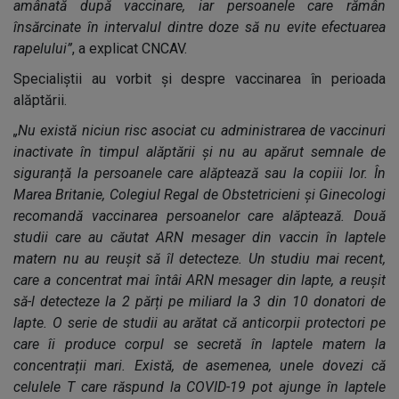
amânată după vaccinare, iar persoanele care rămân
însărcinate în intervalul dintre doze să nu evite efectuarea
rapelului”
, a explicat CNCAV.
Specialiștii au vorbit și despre vaccinarea în perioada
alăptării.
„Nu există niciun risc asociat cu administrarea de vaccinuri
inactivate în timpul alăptării și nu au apărut semnale de
siguranță la persoanele care alăptează sau la copiii lor. În
Marea Britanie, Colegiul Regal de Obstetricieni și Ginecologi
recomandă vaccinarea persoanelor care alăptează. Două
studii care au căutat ARN mesager din vaccin în laptele
matern nu au reușit să îl detecteze. Un studiu mai recent,
care a concentrat mai întâi ARN mesager din lapte, a reușit
să-l detecteze la 2 părți pe miliard la 3 din 10 donatori de
lapte. O serie de studii au arătat că anticorpii protectori pe
care îi produce corpul se secretă în laptele matern la
concentrații mari. Există, de asemenea, unele dovezi că
celulele T care răspund la COVID-19 pot ajunge în laptele