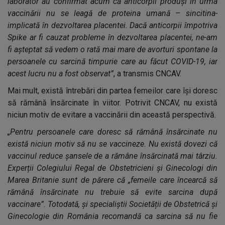
laborator au confirmat acum că anticorpii produși în urma
vaccinării nu se leagă de proteina umană – sincitina-
implicată în dezvoltarea placentei. Dacă anticorpii împotriva
Spike ar fi cauzat probleme în dezvoltarea placentei, ne-am
fi așteptat să vedem o rată mai mare de avorturi spontane la
persoanele cu sarcină timpurie care au făcut COVID-19, iar
acest lucru nu a fost observat”
, a transmis CNCAV.
Mai mult, există întrebări din partea femeilor care își doresc
să rămână însărcinate în viitor. Potrivit CNCAV, nu există
niciun motiv de evitare a vaccinării din această perspectivă.
„Pentru persoanele care doresc să rămână însărcinate nu
există niciun motiv să nu se vaccineze. Nu există dovezi că
vaccinul reduce șansele de a rămâne însărcinată mai târziu.
Experții Colegiului Regal de Obstetricieni și Ginecologi din
Marea Britanie sunt de părere că „femeile care încearcă să
rămână însărcinate nu trebuie să evite sarcina după
vaccinare”. Totodată, și specialiștii Societății de Obstetrică și
Ginecologie din România recomandă ca sarcina să nu fie