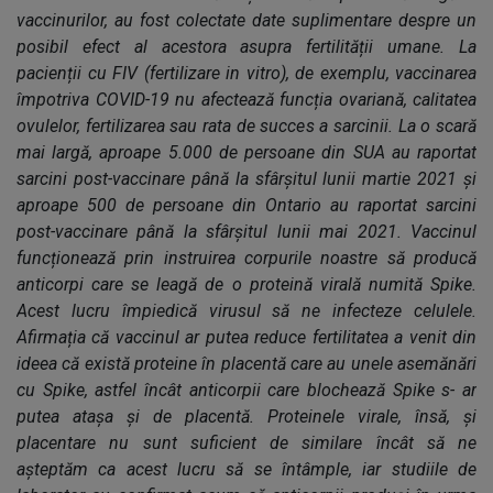
vaccinurilor, au fost colectate date suplimentare despre un
posibil efect al acestora asupra fertilității umane. La
pacienții cu FIV (fertilizare in vitro), de exemplu, vaccinarea
împotriva COVID-19 nu afectează funcția ovariană, calitatea
ovulelor, fertilizarea sau rata de succes a sarcinii. La o scară
mai largă, aproape 5.000 de persoane din SUA au raportat
sarcini post-vaccinare până la sfârșitul lunii martie 2021 și
aproape 500 de persoane din Ontario au raportat sarcini
post-vaccinare până la sfârșitul lunii mai 2021. Vaccinul
funcționează prin instruirea corpurile noastre să producă
anticorpi care se leagă de o proteină virală numită Spike.
Acest lucru împiedică virusul să ne infecteze celulele.
Afirmația că vaccinul ar putea reduce fertilitatea a venit din
ideea că există proteine în placentă care au unele asemănări
cu Spike, astfel încât anticorpii care blochează Spike s- ar
putea atașa și de placentă. Proteinele virale, însă, și
placentare nu sunt suficient de similare încât să ne
așteptăm ca acest lucru să se întâmple, iar studiile de