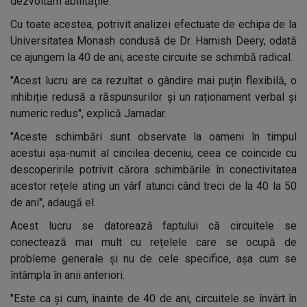
dezvoltăm abilitățile.
Cu toate acestea, potrivit analizei efectuate de echipa de la
Universitatea Monash condusă de Dr. Hamish Deery, odată
ce ajungem la 40 de ani, aceste circuite se schimbă radical.
"Acest lucru are ca rezultat o gândire mai puțin flexibilă, o
inhibiție redusă a răspunsurilor și un raționament verbal și
numeric redus", explică Jamadar.
"Aceste schimbări sunt observate la oameni în timpul
acestui așa-numit al cincilea deceniu, ceea ce coincide cu
descoperirile potrivit cărora schimbările în conectivitatea
acestor rețele ating un vârf atunci când treci de la 40 la 50
de ani", adaugă el.
Acest lucru se datorează faptului că circuitele se
conectează mai mult cu rețelele care se ocupă de
probleme generale și nu de cele specifice, așa cum se
întâmpla în anii anteriori.
"Este ca și cum, înainte de 40 de ani, circuitele se învârt în