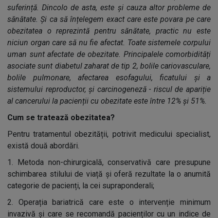
suferință. Dincolo de asta, este și cauza altor probleme de
sănătate. Și ca să înțelegem exact care este povara
pe care
obezitatea o reprezintă pentru sănătate, practic nu este
niciun organ care să nu fie afectat. Toate sistemele corpului
uman sunt afectate de obezitate. Principalele comorbidități
asociate sunt diabetul zaharat de tip 2, bolile cariovasculare,
bolile pulmonare, afectarea esofagului, ficatului și a
sistemului reproductor, și carcinogeneză - riscul de apariție
al cancerului la pacienții cu obezitate este între 12% și 51%.
Cum se tratează obezitatea?
Pentru tratamentul obezității, potrivit medicului specialist,
e
xistă două abordări.
1.
Metoda non-chirurgicală, conservativă care presupune
schimbarea stilului de viață și oferă rezultate la o anumită
categorie de pacienți, la cei supraponderali;
2. Operația bariatrică care este o intervenție minimum
invazivă și care se recomandă pacienților cu un indice de