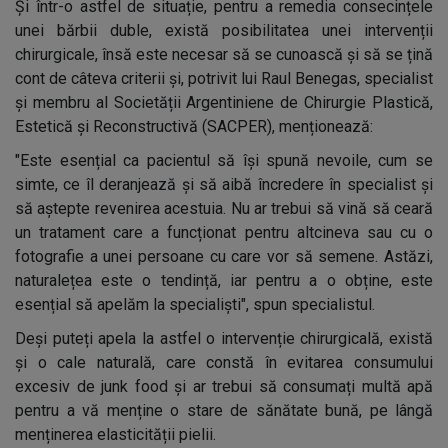
Și într-o astfel de situație, pentru a remedia consecințele
unei bărbii duble, există posibilitatea unei intervenții
chirurgicale, însă este necesar să se cunoască și să se țină
cont de câteva criterii și, potrivit lui Raul Benegas, specialist
și membru al Societății Argentiniene de Chirurgie Plastică,
Estetică și Reconstructivă (SACPER), menționează:
"Este esențial ca pacientul să își spună nevoile, cum se
simte, ce îl deranjează și să aibă încredere în specialist și
să aștepte revenirea acestuia. Nu ar trebui să vină să ceară
un tratament care a funcționat pentru altcineva sau cu o
fotografie a unei persoane cu care vor să semene. Astăzi,
naturalețea este o tendință, iar pentru a o obține, este
esențial să apelăm la specialiști", spun specialistul.
Deși puteți apela la astfel o intervenție chirurgicală, există
și o cale naturală, care constă în evitarea consumului
excesiv de junk food și ar trebui să consumați multă apă
pentru a vă menține o stare de sănătate bună, pe lângă
menținerea elasticității pielii.